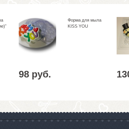
ла
Форма для мыла
ие)"
KISS YOU
98 руб.
13