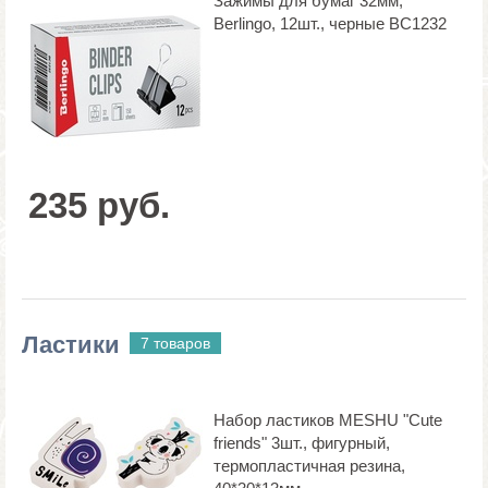
Зажимы для бумаг 32мм,
Berlingo, 12шт., черные BC1232
235 руб.
Ластики
7 товаров
Набор ластиков MESHU "Cute
friends" 3шт., фигурный,
термопластичная резина,