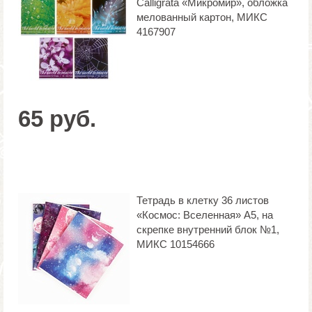
Calligrata «Микромир», обложка
мелованный картон, МИКС
4167907
65 руб.
Тетрадь в клетку 36 листов
«Космос: Вселенная» А5, на
скрепке внутренний блок №1,
МИКС 10154666