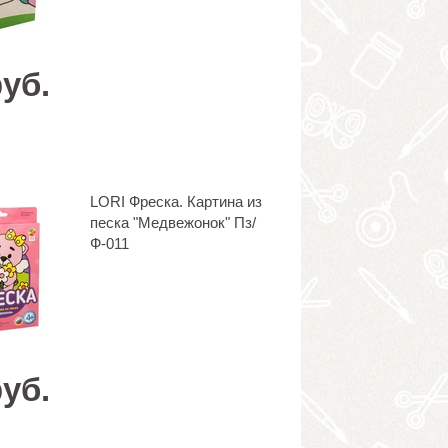
руб.
LORI Фреска. Картина из
песка "Медвежонок" Пз/
Ф-011
руб.