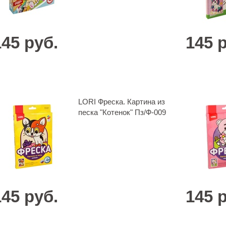
145 руб.
145 
LORI Фреска. Картина из
песка "Котенок" Пз/Ф-009
145 руб.
145 