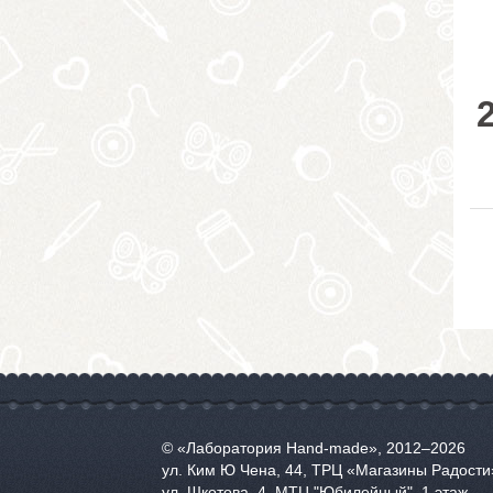
© «Лаборатория Hand-made», 2012‒2026
ул. Ким Ю Чена, 44, ТРЦ «Магазины Радости»
ул. Шкотова, 4. МТЦ "Юбилейный", 1 этаж