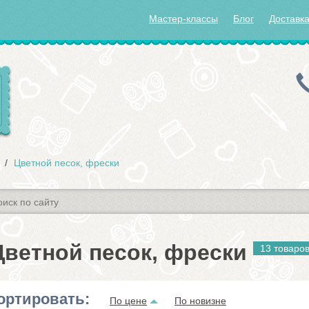
Мастер-классы
Блог
Доставка
Цветной песок, фрески
Цветной песок, фрески
13 товаро
ортировать:
По цене
По новизне