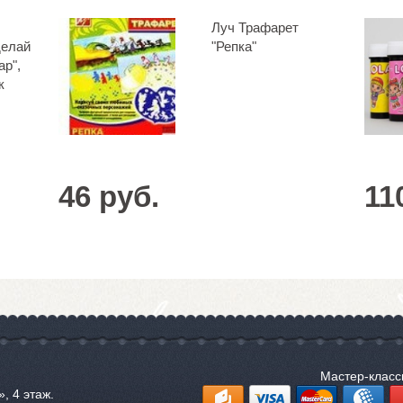
Луч Трафарет
делай
"Репка"
ар",
к
46 руб.
11
Мастер-клас
, 4 этаж.