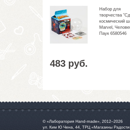
Набор для
творчества "С
космический ш
Marvel, Челове
Паук 6580546
483 руб.
© «Лаборатория Hand-made», 2012‒2026
ул. Ким Ю Чена, 44, ТРЦ «Магазины Радости»