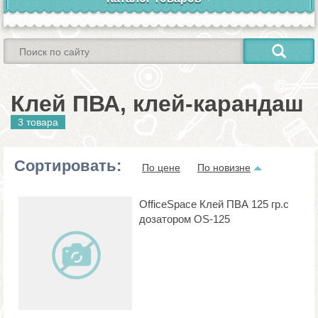
Клей ПВА, клей-карандаш
3 товара
Сортировать:
По цене
По новизне
OfficeSpace Клей ПВА 125 гр.с
дозатором OS-125