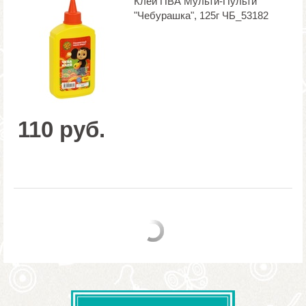
Клей ПВА Мульти-Пульти
"Чебурашка", 125г ЧБ_53182
110 руб.