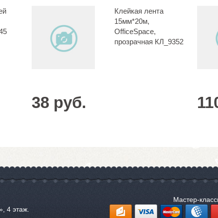
ей
Клейкая лента
15мм*20м,
45
OfficeSpace,
прозрачная КЛ_9352
38 руб.
11
Мастер-клас
, 4 этаж.