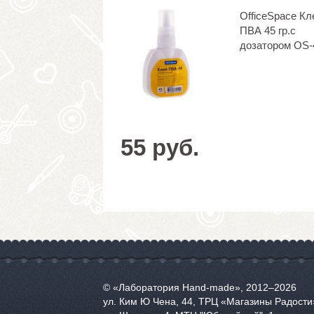
OfficeSpace Кл
ПВА 45 гр.с
дозатором OS-
55 руб.
© «Лаборатория Hand-made», 2012‒2026
ул. Ким Ю Чена, 44, ТРЦ «Магазины Радости»