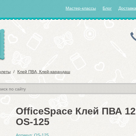
Мастер-классы
Блог
Доставка
олеты
Клей ПВА, Клей-карандаш
OfficeSpace Клей ПВА 12
OS-125
Артикул: OS-125