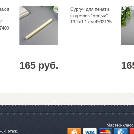
лах в
Сургуч для печати
стержень "Белый"
к"
13,2х1,1 см 4933135
17400
165 руб.
16
Мастер-клас
, 4 этаж.