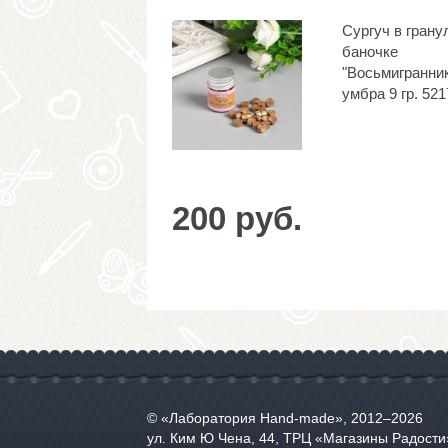
Сургуч в грану
баночке
"Восьмигранни
умбра 9 гр. 52
200 руб.
© «Лаборатория Hand-made», 2012‒2026
ул. Ким Ю Чена, 44, ТРЦ «Магазины Радости»