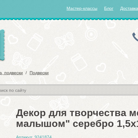
Мастер-классы
Блог
Доставка
а, подвески
Подвески
Декор для творчества м
малышом" серебро 1,5х1
Артикул: 9241874