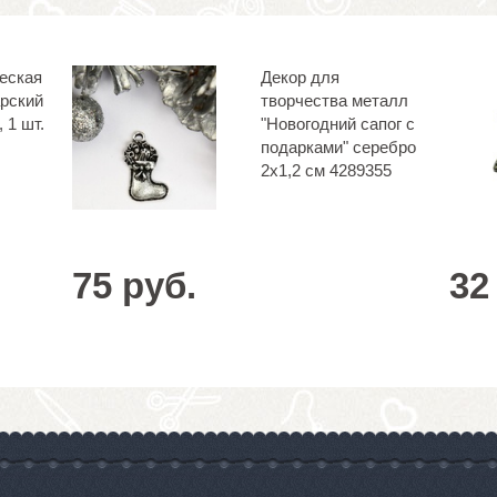
еская
Декор для
рский
творчества металл
 1 шт.
"Новогодний сапог с
подарками" серебро
2х1,2 см 4289355
75 руб.
32