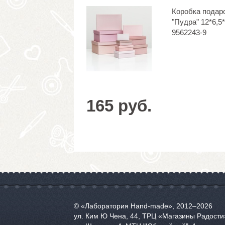
Коробка подар
"Пудра" 12*6,5
9562243-9
165 руб.
© «Лаборатория Hand-made», 2012‒2026
ул. Ким Ю Чена, 44, ТРЦ «Магазины Радости»