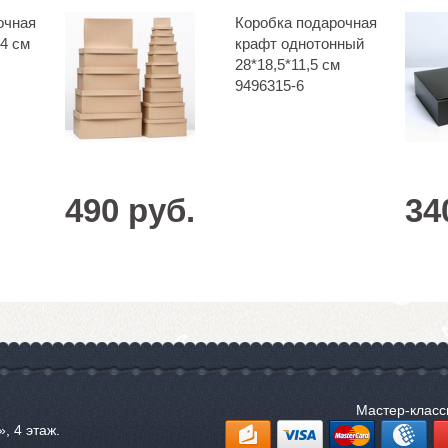
очная
Коробка подарочная
*4 см
крафт однотонный
28*18,5*11,5 см
9496315-6
490 руб.
34
Мастер-клас
, 4 этаж.