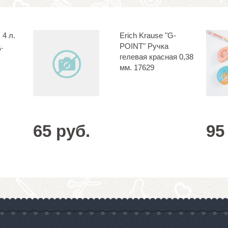
 4 л.
Erich Krause "G-
.
POINT" Ручка
гелевая красная 0,38
мм. 17629
65 руб.
95