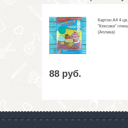
Картон А4 4 цв.
"Кексики" глянц
(Аплика)
88 руб.