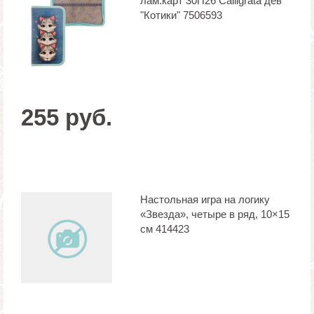
лам.карт 30П26 Calligrata дев
"Котики" 7506593
255 руб.
Настольная игра на логику
«Звезда», четыре в ряд, 10×15
см 414423