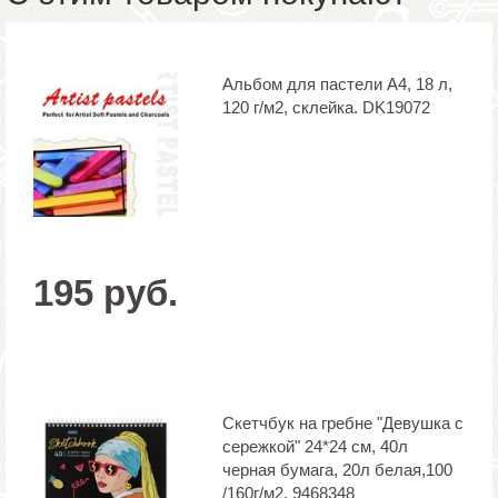
Альбом для пастели А4, 18 л,
120 г/м2, склейка. DK19072
195 руб.
Скетчбук на гребне "Девушка с
сережкой" 24*24 см, 40л
черная бумага, 20л белая,100
/160г/м2. 9468348