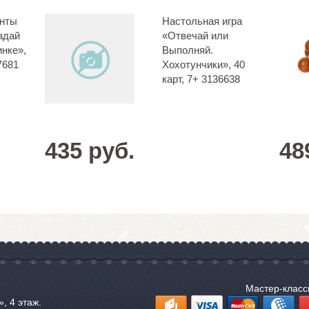
анты
Настольная игра
адай
«Отвечай или
инке»,
Выполняй.
7681
Хохотунчики», 40
карт, 7+ 3136638
435 руб.
48
Мастер-клас
, 4 этаж.