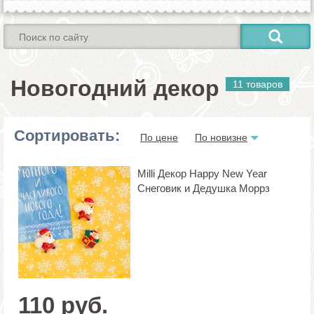
Новогодний декор
11 товаров
Сортировать:
По цене
По новизне
Milli Декор Happy New Year
Снеговик и Дедушка Моррз
110 руб.