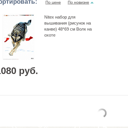
ортировать:
По цене
По новизне
Nitex набор для
вышивания (рисунок на
канве) 48*69 см Волк на
охоте
1080 руб.