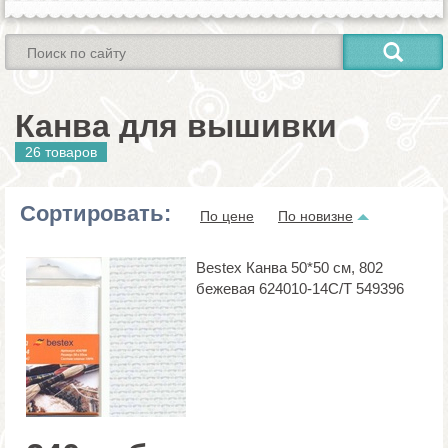
Канва для вышивки
26 товаров
Сортировать:
По цене
По новизне
Bestex Канва 50*50 см, 802
бежевая 624010-14С/Т 549396