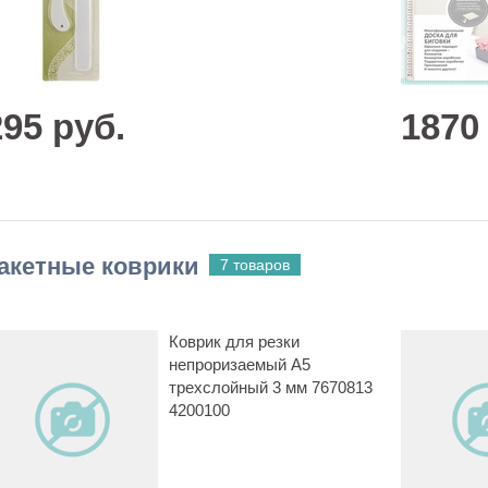
295 руб.
1870
акетные коврики
7 товаров
Коврик для резки
непроризаемый A5
трехслойный 3 мм 7670813
4200100