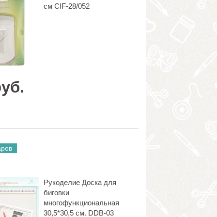
см CIF-28/052
руб.
аров
Рукоделие Доска для
биговки
многофункциональная
30,5*30,5 см. DDB-03