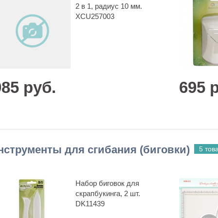
2 в 1, радиус 10 мм.
XCU257003
985 руб.
695 
нструменты для сгибания (биговки)
5 тов
Набор биговок для
скрапбукинга, 2 шт.
DK11439