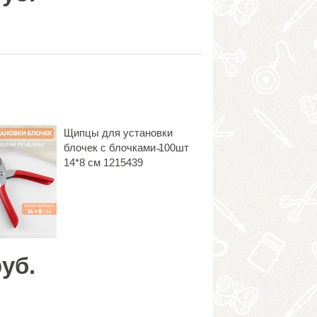
Щипцы для установки
блочек с блочками ̴100шт
14*8 см 1215439
руб.