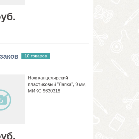
руб.
заков
10 товаров
Нож канцелярский
пластиковый "Лапка", 9 мм,
МИКС 9630318
руб.