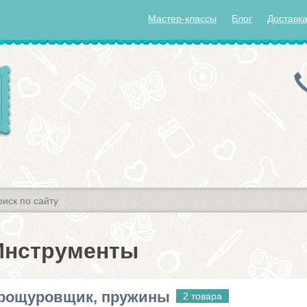
Мастер-классы
Блог
Доставка
Инструменты
рощуровщик, пружины
2 товара