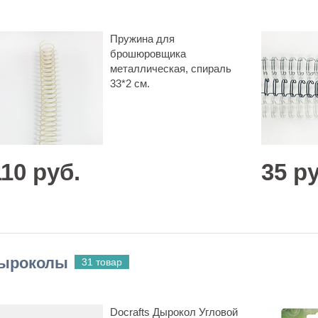
Пружина для
брошюровщика
металлическая, спираль
33*2 см.
110 руб.
35 ру
ыроколы
31 товар
Docrafts Дырокол Угловой