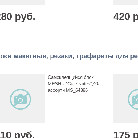
280 руб.
420 
ожи макетные, резаки, трафареты для ре
Самоклеящийся блок
MESHU "Cute Notes",40л.,
ассорти MS_64886
110 руб.
175 