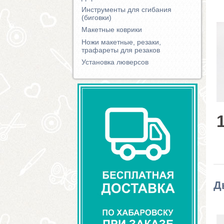
Инструменты для сгибания
(биговки)
Макетные коврики
Ножи макетные, резаки,
трафареты для резаков
Установка люверсов
Д