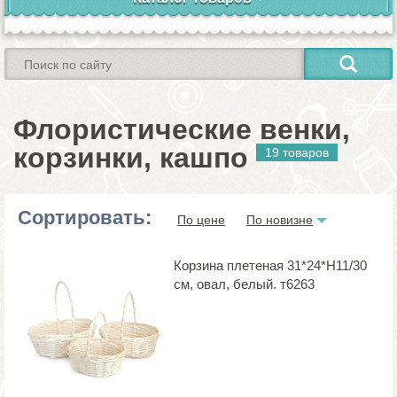
Флористические венки,
корзинки, кашпо
19 товаров
Сортировать:
По цене
По новизне
Корзина плетеная 31*24*H11/30
см, овал, белый. т6263