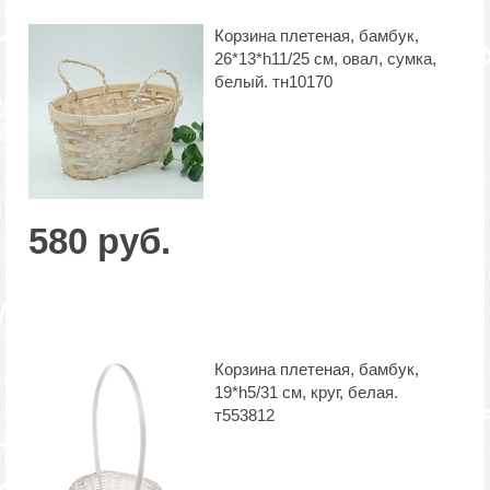
Корзина плетеная, бамбук,
26*13*h11/25 см, овал, сумка,
белый. тн10170
580 руб.
Корзина плетеная, бамбук,
19*h5/31 см, круг, белая.
т553812