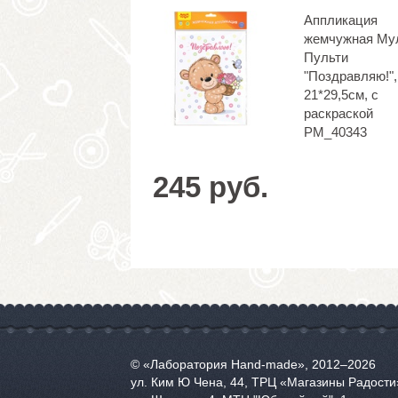
Аппликация
жемчужная Му
Пульти
"Поздравляю!",
21*29,5см, с
раскраской
PM_40343
245 руб.
© «Лаборатория Hand-made», 2012‒2026
ул. Ким Ю Чена, 44, ТРЦ «Магазины Радости»