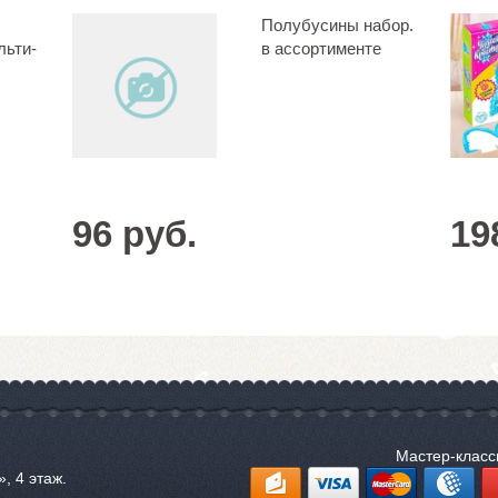
Полубусины набор.
льти-
в ассортименте
96 руб.
19
Мастер-клас
, 4 этаж.