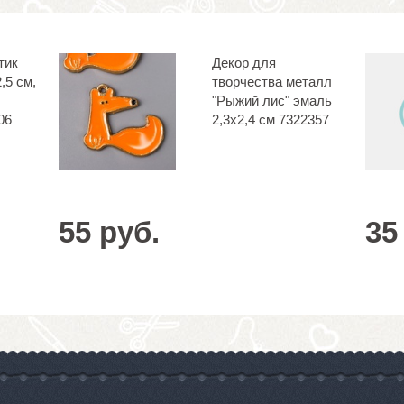
тик
Декор для
,5 см,
творчества металл
"Рыжий лис" эмаль
06
2,3х2,4 см 7322357
55 руб.
35