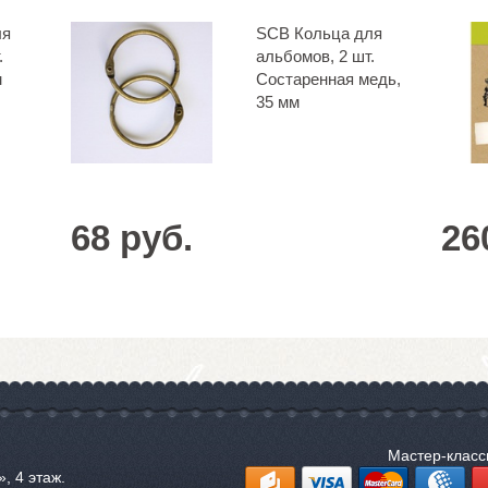
ля
SCB Кольца для
.
альбомов, 2 шт.
м
Состаренная медь,
35 мм
68 руб.
26
Мастер-клас
, 4 этаж.