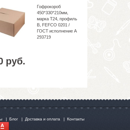
Гофрокороб
450*330*210мм,
марка Т24, профиль
B, FEFCO 0201 /
ГОСТ исполнение А
293719
0 руб.
сы
Блог
Доставка и оплата
Контакты