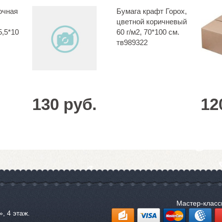
очная
Бумага крафт Горох,
цветной коричневый
5,5*10
60 г/м2, 70*100 см.
тв989322
130 руб.
12
Мастер-клас
, 4 этаж.