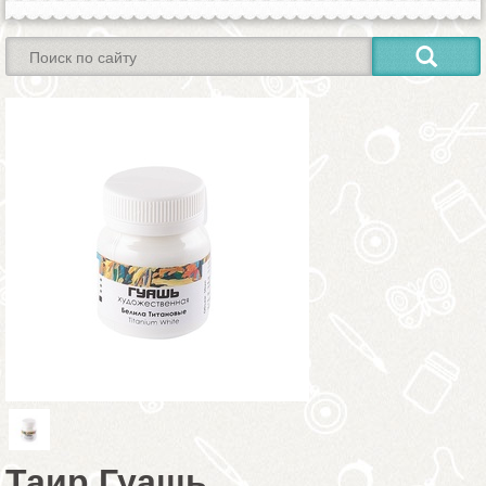
Таир Гуашь