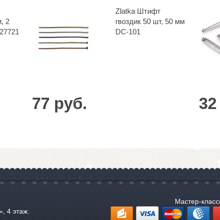
Zlatka Штифт
, 2
гвоздик 50 шт, 50 мм
727721
DC-101
77 руб.
32
Мастер-клас
, 4 этаж.