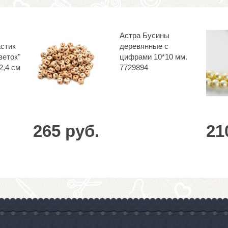
Астра Бусины
астик
деревянные с
еток"
цифрами 10*10 мм.
2,4 см
7729894
265 руб.
21